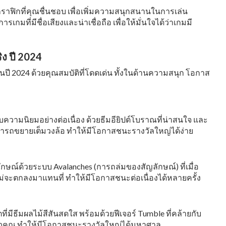
กราฟิกที่คุณชื่นชอบ เพื่อเพิ่มความสนุกสนานในการเล่น
ารเกมที่มีชื่อเสียงและน่าเชื่อถือ เพื่อให้มั่นใจได้ว่าเกมมี
ง ปี 2024
ในปี 2024 ด้วยคุณสมบัติที่โดดเด่น ทั้งในด้านความสนุก โอกาส
ับความนิยมอย่างต่อเนื่อง ด้วยธีมอียิปต์โบราณที่น่าสนใจ และ
สามารถขยายเต็มวงล้อ ทำให้มีโอกาสชนะรางวัลใหญ่ได้ง่าย
ักษณ์ด้วยระบบ Avalanches (การถล่มของสัญลักษณ์) ที่เมื่อ
่จะตกลงมาแทนที่ ทำให้มีโอกาสชนะต่อเนื่องได้หลายครั้ง
่มีธีมผลไม้สีสันสดใส พร้อมด้วยฟีเจอร์ Tumble ที่คล้ายกับ
ับตัวคูณ ทำให้มีโอกาสชนะรางวัลใหญ่ได้มหาศาล