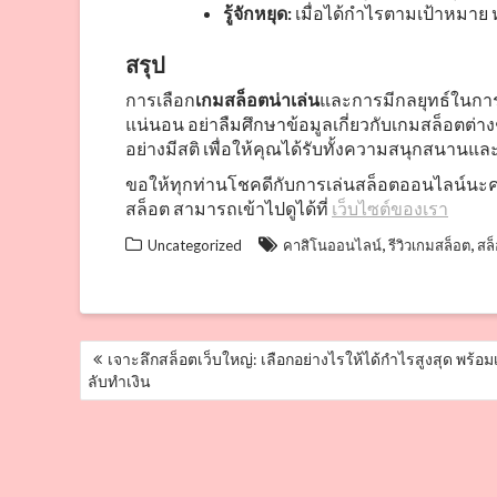
รู้จักหยุด:
เมื่อได้กำไรตามเป้าหมาย 
สรุป
การเลือก
เกมสล็อตน่าเล่น
และการมีกลยุทธ์ในการ
แน่นอน อย่าลืมศึกษาข้อมูลเกี่ยวกับเกมสล็อตต่าง
อย่างมีสติ เพื่อให้คุณได้รับทั้งความสนุกสนา
ขอให้ทุกท่านโชคดีกับการเล่นสล็อตออนไลน์นะครั
สล็อต สามารถเข้าไปดูได้ที่
เว็บไซต์ของเรา
,
,
Uncategorized
คาสิโนออนไลน์
รีวิวเกมสล็อต
สล็
แนะแนว
เจาะลึกสล็อตเว็บใหญ่: เลือกอย่างไรให้ได้กำไรสูงสุด พร้อม
เรื่อง
ลับทำเงิน