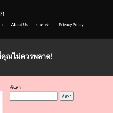
ลก
ลา
About Us
บาคาร่า
Privacy Policy
ที่คุณไม่ควรพลาด!
ค้นหา
ค้นหา