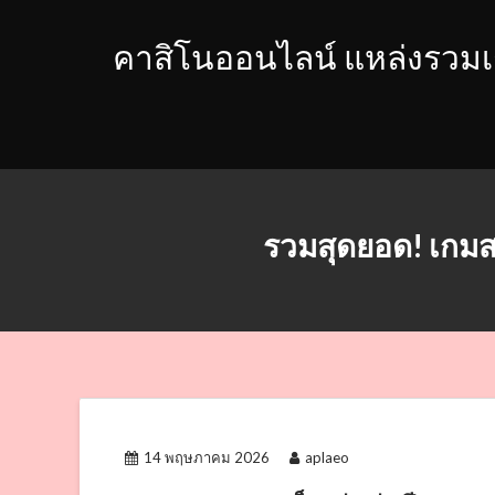
Skip
to
คาสิโนออนไลน์ แหล่งรวมเ
content
รวมสุดยอด! เกมสล
14 พฤษภาคม 2026
aplaeo