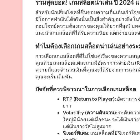
รวมสุดยอด! เกมสล็อตน่าเล่น ปี 2024 แ
สำหรับนักเสี่ยงโชคที่ชื่นชอบความตื่นเต้นเร้า
มีโอกาสทำเงินได้จริงนั้นเป็นสิ่งสำคัญอย่างยิ่ง ใ
ตอบโจทย์ความต้องการของคุณได้มากที่สุด? บ
แนะนำเกมสล็อตที่ได้รับความนิยม แตกง่าย และจ่
ทำไมต้องเลือกเกมสล็อตน่าเล่นอย่างระม
การเลือกเกมสล็อตที่ดีไม่ใช่แค่เรื่องของความส
คุณด้วย เกมสล็อตแต่ละเกมมีอัตราการจ่ายเงิน (RT
ความถี่และจำนวนเงินที่คุณจะได้รับจากการเล่น ดัง
คุณจะเริ่มเดิมพัน
ปัจจัยที่ควรพิจารณาในการเลือกเกมสล็อต
RTP (Return to Player):
อัตราการจ่า
ยาว
Volatility (ความผันผวน):
ระดับความ
ใหญ่มีน้อย แต่เมื่อชนะ จะได้เงิน
แต่เงินรางวัลไม่สูงมาก
ฟีเจอร์พิเศษ:
เกมสล็อตที่มีฟีเจอร์พิ
รางวัล