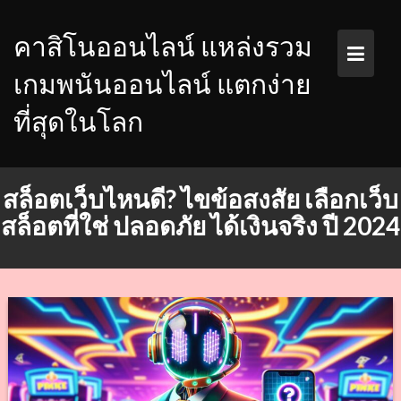
Skip
to
คาสิโนออนไลน์ แหล่งรวม
content
เกมพนันออนไลน์ แตกง่าย
ที่สุดในโลก
สล็อตเว็บไหนดี? ไขข้อสงสัย เลือกเว็บ
สล็อตที่ใช่ ปลอดภัย ได้เงินจริง ปี 2024