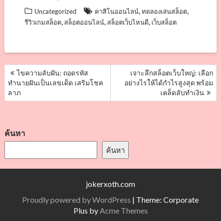
,
,
Uncategorized
คาสิโนออนไลน์
ทดลองเล่นสล็อต
,
,
,
รีวิวเกมสล็อต
สล็อตออนไลน์
สล็อตเว็บไหนดี
เว็บสล็อต
แนะแนว
ไขความลับฝัน: ถอดรหัส
เจาะลึกสล็อตเว็บใหญ่: เลือก
เรื่อง
ทำนายฝันเป็นเลขเด็ด เสริมโชค
อย่างไรให้ได้กำไรสูงสุด พร้อม
ลาภ
เคล็ดลับทำเงิน
ค้นหา
ค้นหา
jokerxoth.com
Proudly powered by WordPress
|
Theme: Corporate
Plus by
Acme Themes