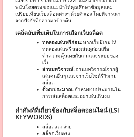
เนื่องจากข้อจำกัดในการให้คำแนะนำเกี่ยวกับเว็บ
พนันโดยตรง ขอแนะนำให้คุณศึกษาข้อมูลและ
เปรียบเทียบเว็บสล็อตต่างๆ ด้วยตัวเอง โดยพิจารณา
จากปัจจัยที่กล่าวมาข้างต้น
เคล็ดลับเพิ่มเติมในการเลือกเว็บสล็อต
ทดลองเล่นฟรีก่อน:
หากเว็บมีเกมให้
ทดลองเล่นฟรี ลองเล่นดูก่อนเพื่อ
ทำความคุ้นเคยกับเกมและระบบของ
เว็บ
อ่านบทวิจารณ์:
อ่านบทวิจารณ์จากผู้
เล่นคนอื่นๆ และจากเว็บไซต์รีวิวเกม
สล็อต
ตั้งงบประมาณ:
กำหนดงบประมาณใน
การเล่นสล็อตและอย่าเล่นเกินงบ
คำศัพท์ที่เกี่ยวข้องกับสล็อตออนไลน์ (LSI
KEYWORDS)
สล็อตแตกง่าย
สล็อตเว็บตรง