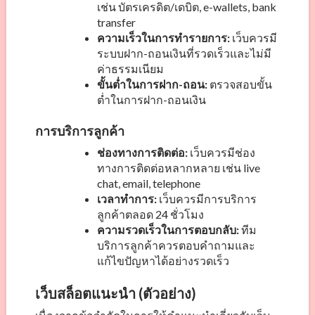
เช่น บัตรเครดิต/เดบิต, e-wallets, bank
transfer
ความเร็วในการทำรายการ:
เว็บควรมี
ระบบฝาก-ถอนเงินที่รวดเร็วและไม่มี
ค่าธรรมเนียม
ขั้นต่ำในการฝาก-ถอน:
ตรวจสอบขั้น
ต่ำในการฝาก-ถอนเงิน
การบริการลูกค้า
ช่องทางการติดต่อ:
เว็บควรมีช่อง
ทางการติดต่อหลากหลาย เช่น live
chat, email, telephone
เวลาทำการ:
เว็บควรมีการบริการ
ลูกค้าตลอด 24 ชั่วโมง
ความรวดเร็วในการตอบกลับ:
ทีม
บริการลูกค้าควรตอบคำถามและ
แก้ไขปัญหาได้อย่างรวดเร็ว
เว็บสล็อตแนะนำ (ตัวอย่าง)