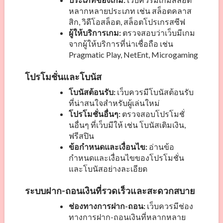
หลากหลายประเภท เช่น สล็อตคลาส
สิก, วิดีโอสล็อต, สล็อตโปรเกรสซีฟ
ผู้ให้บริการเกม:
ตรวจสอบว่าเว็บมีเกม
จากผู้ให้บริการที่น่าเชื่อถือ เช่น
Pragmatic Play, NetEnt, Microgaming
โปรโมชั่นและโบนัส
โบนัสต้อนรับ:
เว็บควรมีโบนัสต้อนรับ
ที่น่าสนใจสำหรับผู้เล่นใหม่
โปรโมชั่นอื่นๆ:
ตรวจสอบโปรโมชั่
นอื่นๆ ที่เว็บมีให้ เช่น โบนัสเติมเงิน,
ฟรีสปิน
ข้อกำหนดและเงื่อนไข:
อ่านข้อ
กำหนดและเงื่อนไขของโปรโมชั่น
และโบนัสอย่างละเอียด
ระบบฝาก-ถอนเงินที่รวดเร็วและสะดวกสบาย
ช่องทางการฝาก-ถอน:
เว็บควรมีช่อง
ทางการฝาก-ถอนเงินที่หลากหลาย