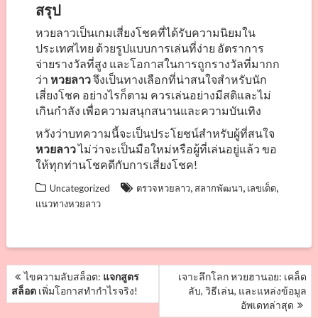
สรุป
หวยลาวเป็นเกมเสี่ยงโชคที่ได้รับความนิยมใน
ประเทศไทย ด้วยรูปแบบการเล่นที่ง่าย อัตราการ
จ่ายรางวัลที่สูง และโอกาสในการถูกรางวัลที่มากก
ว่า
หวยลาว
จึงเป็นทางเลือกที่น่าสนใจสำหรับนัก
เสี่ยงโชค อย่างไรก็ตาม ควรเล่นอย่างมีสติและไม่
เกินกำลัง เพื่อความสนุกสนานและความบันเทิง
หวังว่าบทความนี้จะเป็นประโยชน์สำหรับผู้ที่สนใจ
หวยลาว
ไม่ว่าจะเป็นมือใหม่หรือผู้ที่เล่นอยู่แล้ว ขอ
ให้ทุกท่านโชคดีกับการเสี่ยงโชค!
,
,
,
Uncategorized
ตรวจหวยลาว
สลากพัฒนา
เลขเด็ด
แนวทางหวยลาว
แนะแนว
ไขความลับสล็อต:
แจกสูตร
เจาะลึกโลก หวยฮานอย: เคล็ด
เรื่อง
สล็อต
เพิ่มโอกาสทำกำไรจริง!
ลับ, วิธีเล่น, และแหล่งข้อมูล
อัพเดทล่าสุด