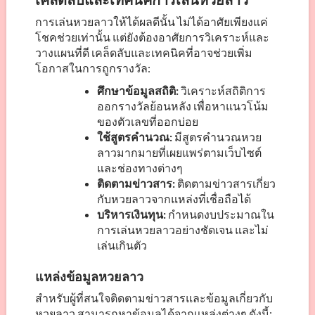
การเล่นหวยลาวให้ได้ผลดีนั้น ไม่ได้อาศัยเพียงแค่
โชคช่วยเท่านั้น แต่ยังต้องอาศัยการวิเคราะห์และ
วางแผนที่ดี เคล็ดลับและเทคนิคที่อาจช่วยเพิ่ม
โอกาสในการถูกรางวัล:
ศึกษาข้อมูลสถิติ:
วิเคราะห์สถิติการ
ออกรางวัลย้อนหลัง เพื่อหาแนวโน้ม
ของตัวเลขที่ออกบ่อย
ใช้สูตรคำนวณ:
มีสูตรคำนวณหวย
ลาวมากมายที่เผยแพร่ตามเว็บไซต์
และช่องทางต่างๆ
ติดตามข่าวสาร:
ติดตามข่าวสารเกี่ยว
กับหวยลาวจากแหล่งที่เชื่อถือได้
บริหารเงินทุน:
กำหนดงบประมาณใน
การเล่นหวยลาวอย่างชัดเจน และไม่
เล่นเกินตัว
แหล่งข้อมูลหวยลาว
สำหรับผู้ที่สนใจติดตามข่าวสารและข้อมูลเกี่ยวกับ
หวยลาว สามารถหาข้อมูลได้จากแหล่งต่างๆ ดังนี้: