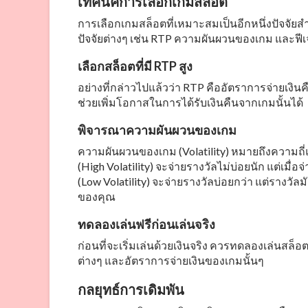
เทคนิคการเลือกเกมสล็อต
การเลือกเกมสล็อตที่เหมาะสมเป็นอีกหนึ่งปัจจั
ปัจจัยต่างๆ เช่น RTP ความผันผวนของเกม และฟีเ
เลือกสล็อตที่มี RTP สูง
อย่างที่กล่าวไปแล้วว่า RTP คืออัตราการจ่ายเงินคื
ช่วยเพิ่มโอกาสในการได้รับเงินคืนจากเกมนั้นได้
พิจารณาความผันผวนของเกม
ความผันผวนของเกม (Volatility) หมายถึงความถี่
(High Volatility) จะจ่ายรางวัลไม่บ่อยนัก แต่เมื่
(Low Volatility) จะจ่ายรางวัลบ่อยกว่า แต่รางวัล
ของคุณ
ทดลองเล่นฟรีก่อนเล่นจริง
ก่อนที่จะเริ่มเล่นด้วยเงินจริง ควรทดลองเล่นสล็อ
ต่างๆ และอัตราการจ่ายเงินของเกมนั้นๆ
กลยุทธ์การเดิมพัน