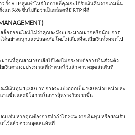
ว ยิ่ง RTP สูงเท่าไหร่ โอกาสที่คุณจะได้รับเงินคืนจากเกมนั้น
ตั้งแต่ 96% ขึ้นไปถือว่าเป็นสล็อตที่มี RTP ที่ดี
LL MANAGEMENT)
เล่นสล็อตออนไลน์ ไม่ว่าคุณจะมีงบประมาณมากหรือน้อย การ
้อย่างสนุกและปลอดภัย โดยไม่เสี่ยงที่จะเสียเงินทั้งหมดไป
ะมาณที่คุณสามารถเสียได้โดยไม่กระทบต่อการเงินส่วนตัว
สียเงินตามงบประมาณที่กำหนดไว้แล้ว ควรหยุดเล่นทันที
ุณมีเงินทุน 1,000 บาท อาจจะแบ่งออกเป็น 100 หน่วย หน่วยละ
้นานขึ้น และมีโอกาสในการลุ้นรางวัลมากขึ้น
น เช่น หากคุณต้องการทำกำไร 20% จากเงินทุน หรือยอมรับ
นดไว้แล้ว ควรหยุดเล่นทันที