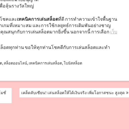
ื่อลุ้นรางวัลใหญ่
้งโชคและ
เทคนิคการเล่นสล็อต
ที่ดี การทำความเข้าใจพื้นฐาน
กเกมที่เหมาะสม และการใช้กลยุทธ์การเดิมพันอย่างชาญ
ณสนุกกับการเล่นสล็อตมากยิ่งขึ้น นอกจากนี้ การเลือก
เว็บ
สล็อตทุกท่าน ขอให้ทุกท่านโชคดีกับการเล่นสล็อตและทำ
,
,
,
อต
สล็อตออนไลน์
เทคนิคการเล่นสล็อต
โบนัสสล็อต
มชั่
เคล็ดลับเซียน! เล่นสล็อตให้ได้เงินจริง เพิ่มโอกาสชนะ สูงสุด