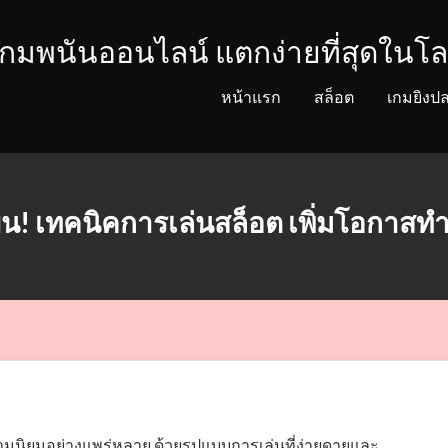
กมพนันออนไลน์ แตกง่ายที่สุดในโ
หน้าแรก
สล็อต
เกมยิงป
ยน! เทคนิคการเล่นสล็อต เพิ่มโอกาสทำ
ามนิยมอย่างแพร่หลาย ด้วยรูปแบบการเล่นที่ง่ายดายและ