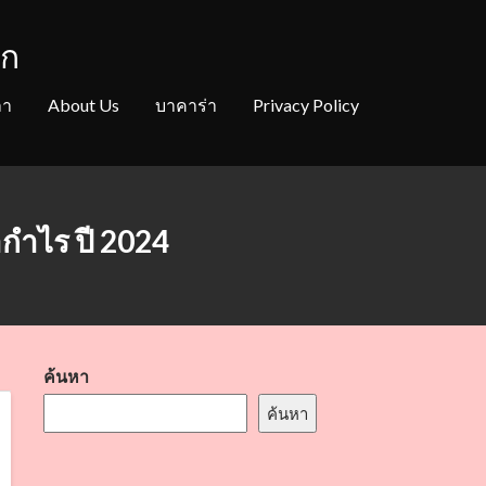
ลก
ลา
About Us
บาคาร่า
Privacy Policy
กำไร ปี 2024
ค้นหา
ค้นหา