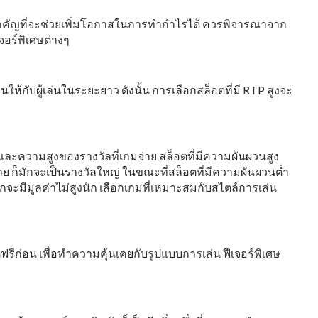
ยสำคัญที่จะช่วยเพิ่มโอกาสในการทำกำไรได้ ควรพิจารณาจาก
จอร์พิเศษต่างๆ
นให้กับผู้เล่นในระยะยาว ดังนั้น การเลือกสล็อตที่มี RTP สูงจะ
และความสูงของรางวัลที่เกมจ่าย สล็อตที่มีความผันผวนสูง
อจ่าย ก็มักจะเป็นรางวัลใหญ่ ในขณะที่สล็อตที่มีความผันผวนต่ำ
มักจะมีมูลค่าไม่สูงนัก เลือกเกมที่เหมาะสมกับสไตล์การเล่น
ตฟรีก่อน เพื่อทำความคุ้นเคยกับรูปแบบการเล่น ฟีเจอร์พิเศษ