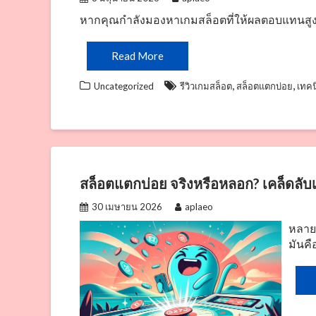
หากคุณกำลังมองหาเกมสล็อตที่ให้ผลตอบแทนสู
Read More
,
,
Uncategorized
รีวิวเกมสล็อต
สล็อตแตกบ่อย
เทคน
สล็อตแตกบ่อย จริงหรือหลอก? เคล็ดลับ
30 เมษายน 2026
aplaeo
หลายค
มันค